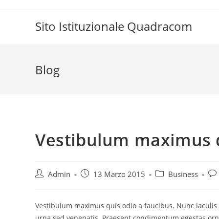
Salta
al
Sito Istituzionale Quadracom
contenuto
Blog
Vestibulum maximus 
Autore
Articolo
Categoria
Co
Admin
13 Marzo 2015
Business
dell'articolo:
pubblicato:
dell'articolo:
del
Vestibulum maximus quis odio a faucibus. Nunc iaculis
urna sed venenatis. Praesent condimentum egestas ornare.