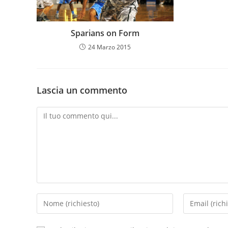
Sparians on Form
24 Marzo 2015
Lascia un commento
Comment
Inserisci
Inserisci
il
il
tuo
tuo