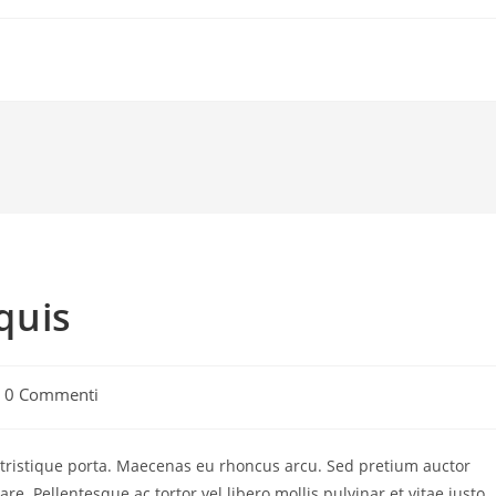
quis
mmenti
0 Commenti
l'articolo:
 tristique porta. Maecenas eu rhoncus arcu. Sed pretium auctor
 Pellentesque ac tortor vel libero mollis pulvinar et vitae justo.